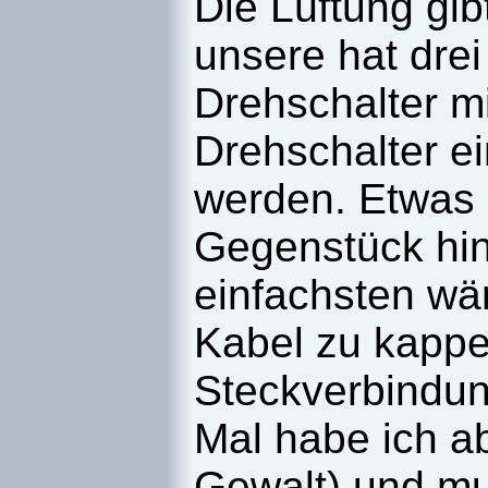
Die
Lüftung
gib
unsere hat dre
Drehschalter mi
Drehschalter e
werden. Etwas 
Gegenstück hin
einfachsten wä
Kabel zu kappe
Steckverbindun
Mal habe ich ab
Gewalt) und m