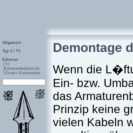
Allgemein
Demontage d
Typ 2 / T3
Editoren
VI
Wenn die L�ftu
Kommandoübersicht
Emacs Kommandos
Ein- bzw. Umba
das Armaturenb
Prinzip keine 
vielen Kabeln 