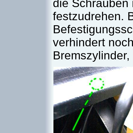
die Schrauben 
festzudrehen. 
Befestigungssch
verhindert noc
Bremszylinder,